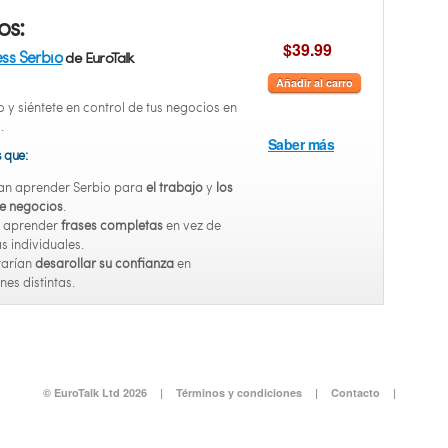
os:
$39.99
ess Serbio
de EuroTalk
Añadir al carro
 y siéntete en control de tus negocios en
.
Saber más
s que:
an aprender Serbio para
el trabajo
y
los
de negocios
.
n aprender
frases completas
en vez de
s individuales.
tarían
desarollar su confianza
en
nes distintas.
© EuroTalk Ltd 2026
|
Términos y condiciones
|
Contacto
|