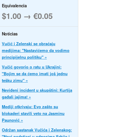
Equivalencia
$1.00 → €0.05
Noticias
Vučić i Zelenski se obraćaju
medijima: "Nastavićemo da vodimo
principijelnu politiku" »
Vučić govorio o ratu u Ukrajini:
"Bojim se da ćemo imati još jednu
tešku zimu" »
Neviđeni incident u skupštini: Kurtija
gađali jajima! »
Mediji otkrivaju: Evo zašto su
blokaderi stavili veto na Jasminu
Paunović »
Održan sastanak Vučića i Zelenskog:
"Novi podsticaj u odnosima Srbije i