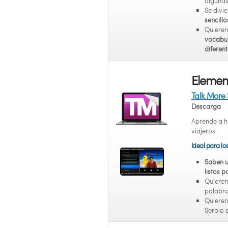
algunas
Se divi
sencillo
Quieren
vocabul
diferent
Element
Talk More 
Descarga
Aprende a ha
viajeros.
Ideal para lo
Saben u
listos 
Quiere
palabra
Quiere
Serbio e