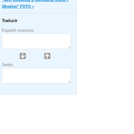
Ukrajine" FOTO »
Traducir
Español mexicano
Serbio