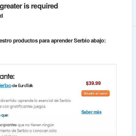
greater is required
ed
estro productos para aprender Serbio abajo:
iante:
$39.99
erbio
de EuroTalk
Añadir al carro
divertido: aprende lo esencial de Serbio
 con gratificantes juegos.
Saber más
s que:
ncipiantes
que no tienen ningún
iento de Serbio o conocen sólo