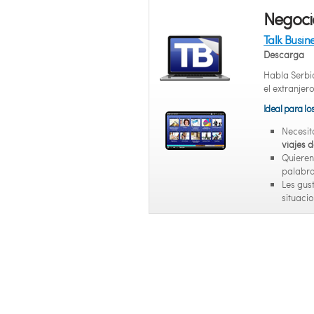
Negoci
Talk Busin
Descarga
Habla Serbio
el extranjero
Ideal para lo
Necesit
viajes 
Quiere
palabra
Les gus
situacio