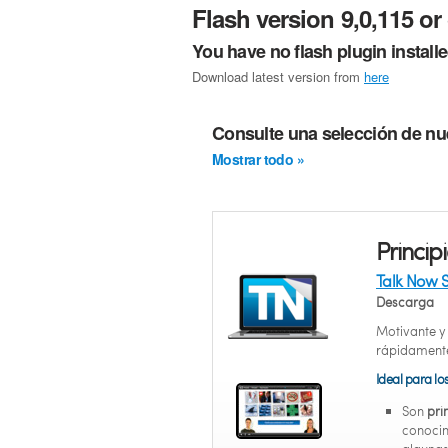
Flash version 9,0,115 or 
You have no flash plugin install
Download latest version from
here
Consulte una selección de nu
Mostrar todo »
Princip
Talk Now S
Descarga
Motivante y 
rápidamente
Ideal para lo
Son
pri
conocim