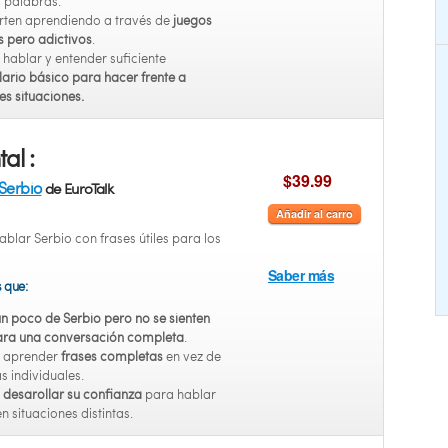
 palabras.
erten aprendiendo a través de
juegos
s pero adictivos
.
 hablar y entender suficiente
ario básico para hacer frente a
es situaciones.
al :
$39.99
Serbio
de EuroTalk
Añadir al carro
blar Serbio con frases útiles para los
Saber más
s que:
n poco de Serbio pero no se sienten
para una conversación completa
.
n aprender
frases completas
en vez de
s individuales.
n
desarollar su confianza
para hablar
n situaciones distintas.