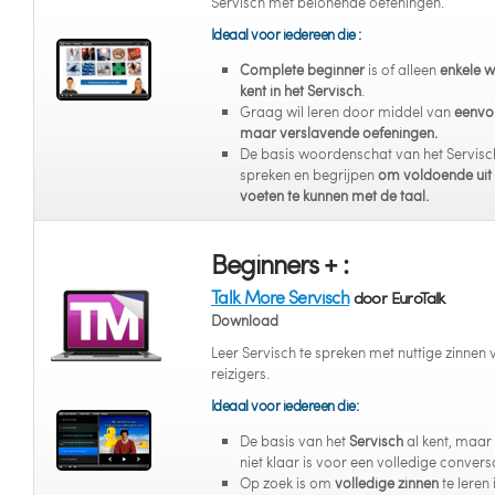
Servisch met belonende oefeningen.
Ideaal voor iedereen die :
Complete beginner
is of alleen
enkele 
kent in het Servisch
.
Graag wil leren door middel van
eenvo
maar verslavende oefeningen.
De basis woordenschat van het Servisch
spreken en begrijpen
om voldoende uit
voeten te kunnen met de taal.
Beginners + :
Talk More Servisch
door EuroTalk
Download
Leer Servisch te spreken met nuttige zinnen 
reizigers.
Ideaal voor iedereen die:
De basis van het
Servisch
al kent, maar
niet klaar is voor een volledige conversa
Op zoek is om
volledige zinnen
te leren 