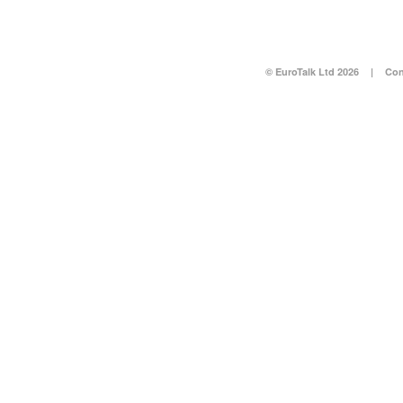
© EuroTalk Ltd 2026
|
Con