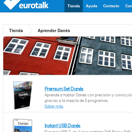
Tienda
Ayuda
Contacto
Com
Tienda
Aprender Danés
Premium Set Danés
Aprende a hablar Danés con precisión y convicció
gracias a la mezcla de 5 programas.
Saber más
Instant USB Danés
El nuevo USB ‘2-en-1’ que contiene Talk Now y Talk