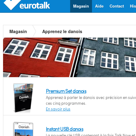
Magasin
Aide
Contact
His
Magasin
Apprenez le danois
Premium Set danois
Apprenez à parler le danois avec précision en suiv
ces cinq programmes.
En savoir plus
Instant USB danois
La nouvelle clé USB contenant à la fois Talk Now et