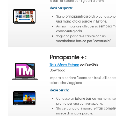
le basi di Estone con i giochi a premi.
Ideali per quanti:
Siano
principianti assoluti
o conoscono 
una manciata di parole in Estone
.
Amino imparare attraverso
semplici m
avvincenti giochi
.
Vogliano parlare e capire con un
vocabolario basico per “cavarsela”
Principiante + :
Talk More Estone
da EuroTalk
Download
Impara a parlare Estone con frasi utili adatt
coloro che viaggiano.
Ideale per chi:
Conosce un
Estone basico
ma non si se
pronto per una conversazione.
Sta cercando di imparare
frasi comple
invece di singole parole.