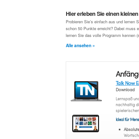
Hier erleben Sie einen kleine
Probieren Sie’s einfach aus und lernen S
schon 50 Punkte erreicht? Dabei muss es
lernen Sie das volle Programm kennen (s
Alle ansehen »
Anfäng
Talk Now E
Download
Lernspaß und
nachhaltig d
spielerische
Ideal für Mens
Absolut
Wortsch