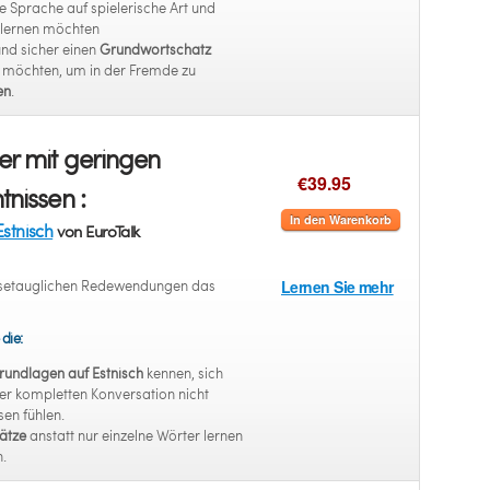
e Sprache auf spielerische Art und
rlernen möchten
und sicher einen
Grundwortschatz
n möchten, um in der Fremde zu
en
.
r mit geringen
€39.95
tnissen :
In den Warenkorb
Estnisch
von EuroTalk
eisetauglichen Redewendungen das
Lernen Sie mehr
 die:
rundlagen auf Estnisch
kennen, sich
er kompletten Konversation nicht
en fühlen.
ätze
anstatt nur einzelne Wörter lernen
.