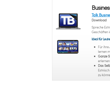
Busines
Talk Busine
Download
Spreche Estn
Geschäften 
Ideal für Leute
Für ihre
lernen 
Ganze S
erlerne
Das Selb
Estnisch
zu könne