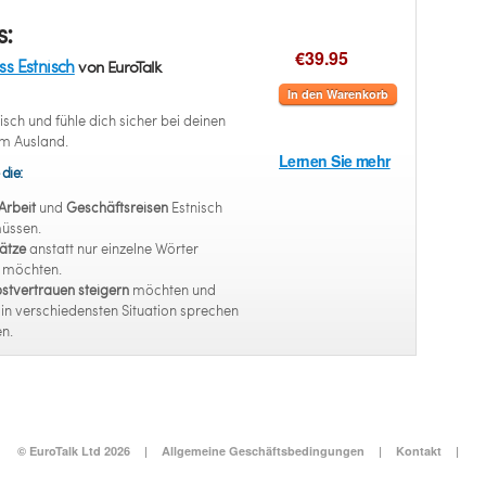
s:
€39.95
ss Estnisch
von EuroTalk
In den Warenkorb
isch und fühle dich sicher bei deinen
im Ausland.
Lernen Sie mehr
 die:
Arbeit
und
Geschäftsreisen
Estnisch
müssen.
ätze
anstatt nur einzelne Wörter
n möchten.
stvertrauen steigern
möchten und
 in verschiedensten Situation sprechen
n.
© EuroTalk Ltd 2026
|
Allgemeine Geschäftsbedingungen
|
Kontakt
|