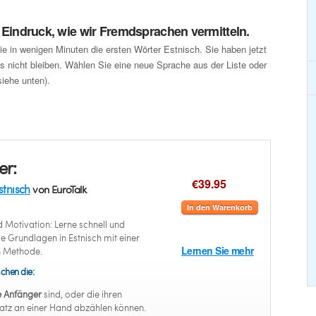
n Eindruck, wie wir Fremdsprachen vermitteln.
ie in wenigen Minuten die ersten Wörter Estnisch. Sie haben jetzt
 nicht bleiben. Wählen Sie eine neue Sprache aus der Liste oder
iehe unten).
er:
€39.95
stnisch
von EuroTalk
In den Warenkorb
 Motivation: Lerne schnell und
ie Grundlagen in Estnisch mit einer
Lernen Sie mehr
n Methode.
chen die:
e Anfänger
sind, oder die ihren
atz an einer Hand abzählen können.