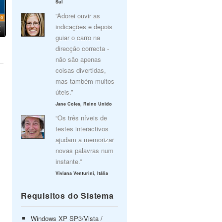
Sul
“Adorei ouvir as
indicações e depois
guiar o carro na
direcção correcta -
não são apenas
coisas divertidas,
mas também muitos
úteis.”
Jane Coles, Reino Unido
“Os três níveis de
testes interactivos
ajudam a memorizar
novas palavras num
instante.”
Viviana Venturini, Itália
Requisitos do Sistema
Windows XP SP3/Vista /