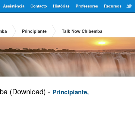
Assistência
Contacto
Histórias
Professores
Recursos
mba
Principiante
Talk Now Chibemba
ba
(Download) -
Principiante,