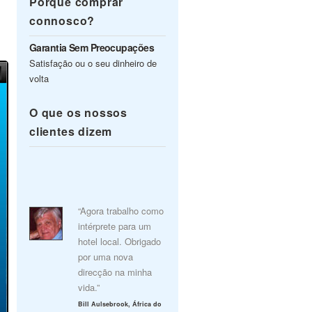
Porquê comprar
connosco?
Garantia Sem Preocupações
Satisfação ou o seu dinheiro de
volta
O que os nossos
clientes dizem
“Agora trabalho como
intérprete para um
hotel local. Obrigado
por uma nova
direcção na minha
vida.”
Bill Aulsebrook, África do