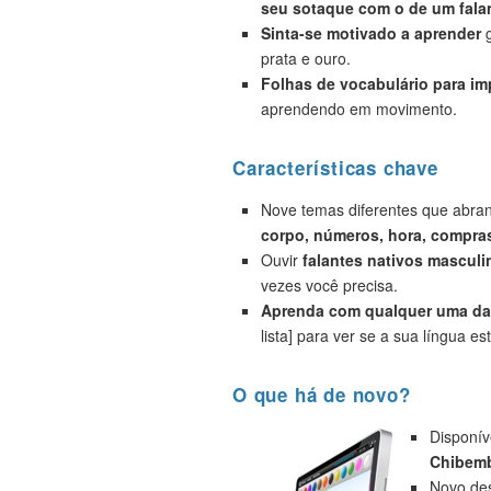
seu sotaque com o de um falan
Sinta-se motivado a aprender
g
prata e ouro.
Folhas de vocabulário para i
aprendendo em movimento.
Características chave
Nove temas diferentes que abr
corpo, números, hora, compras
Ouvir
falantes nativos masculi
vezes você precisa.
Aprenda com qualquer uma das
lista] para ver se a sua língua est
O que há de novo?
Disponív
Chibemb
Novo des