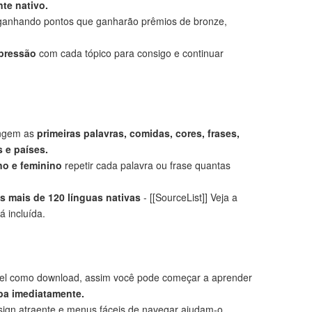
te nativo.
anhando pontos que ganharão prêmios de bronze,
mpressão
com cada tópico para consigo e continuar
angem as
primeiras palavras, comidas, cores, frases,
 e países.
no e feminino
repetir cada palavra ou frase quantas
 mais de 120 línguas nativas
- [[SourceList]] Veja a
á incluída.
el como download, assim você pode começar a aprender
a imediatamente.
ign atraente e menus fáceis de navegar ajudam-o