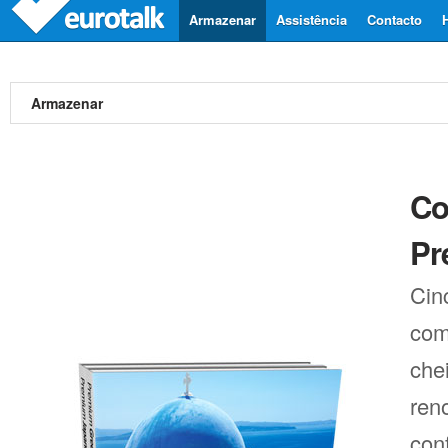
Armazenar
Assistência
Contacto
Armazenar
Co
Pr
Cin
com
che
ren
con