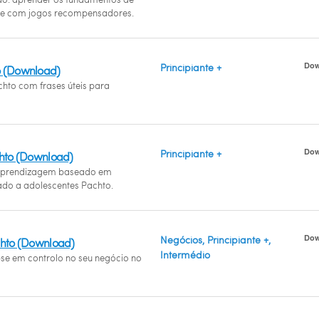
e com jogos recompensadores.
Dow
Principiante +
o (Download)
chto com frases úteis para
Dow
Principiante +
chto (Download)
prendizagem baseado em
do a adolescentes Pachto.
Dow
Negócios, Principiante +,
chto (Download)
Intermédio
-se em controlo no seu negócio no