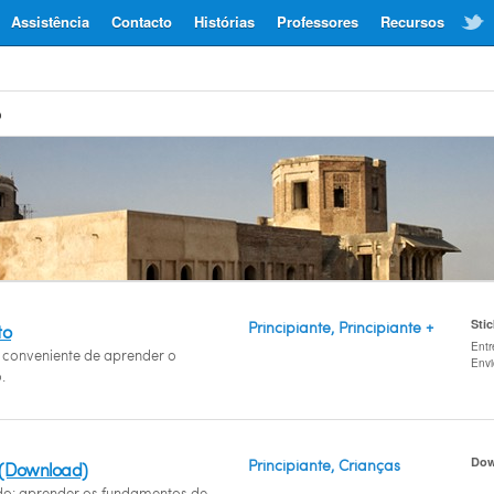
Assistência
Contacto
Histórias
Professores
Recursos
o
Sti
Principiante, Principiante +
to
Entr
conveniente de aprender o
Env
.
Dow
Principiante, Crianças
 (Download)
ido: aprender os fundamentos de