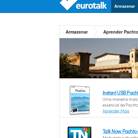
Armazenar
Armazenar
Aprender Pacht
Instant USB Pach
Uma maneira mais 
essencial de Pachto
Aprender Mais
Talk Now Pachto
Motivante e divert