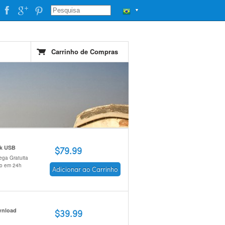
▼
Carrinho de Compras
ck USB
$79.99
ega Gratuita
io em 24h
Adicionar ao Carrinho
nload
$39.99