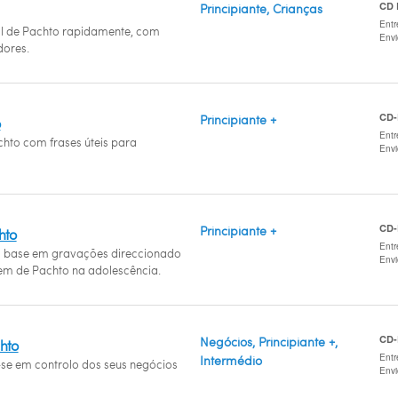
CD
Principiante, Crianças
Entr
al de Pachto rapidamente, com
Env
ores.
CD
Principiante +
o
Entr
chto com frases úteis para
Env
CD
Principiante +
hto
Entr
base em gravações direccionado
Env
em de Pachto na adolescência.
CD
Negócios, Principiante +,
chto
Entr
Intermédio
a-se em controlo dos seus negócios
Env