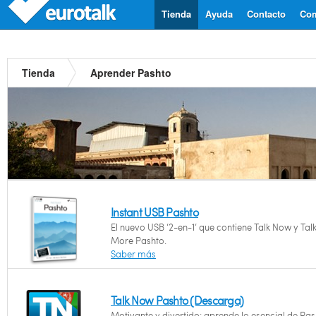
Tienda
Ayuda
Contacto
Com
Tienda
Aprender Pashto
Instant USB Pashto
El nuevo USB ‘2-en-1’ que contiene Talk Now y Tal
More Pashto.
Saber más
Talk Now Pashto (Descarga)
Motivante y divertido: aprende lo esencial de Pa