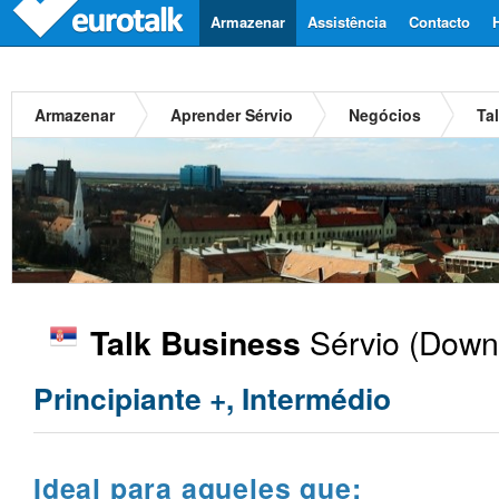
Armazenar
Assistência
Contacto
Armazenar
Aprender Sérvio
Negócios
Ta
Sérvio
(Downl
Talk Business
Principiante +, Intermédio
Ideal para aqueles que: