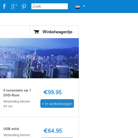
▼
Winkelwagentje
5 cursussen op 1
€99.95
DVD-Rom
Verzending binnen
+ In winkelwagen
24 uur
USB stick
€64.95
Verzending binnen