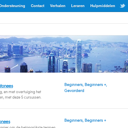
Ondersteuning
Contact
Verhalen
Leraren
Hulpmiddelen
Beginners, Beginners +,
tonees
Gevorderd
g, en met overtuiging het
n, met deze 5 cursussen.
Beginners, Beginners +
onees
anier om de belangrijkste termen