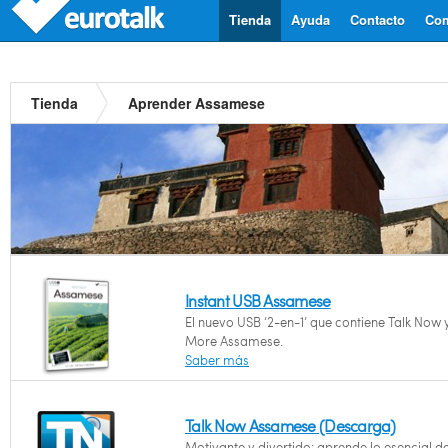
Tienda
Ayuda
Contacto
Com
Tienda
Aprender Assamese
Instant USB Assamese
El nuevo USB ‘2-en-1’ que contiene Talk Now y
More Assamese.
Saber más
Talk Now Assamese (Descarga)
Motivante y divertido: aprende lo esencial d