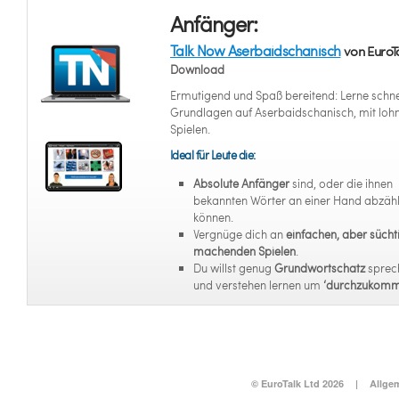
Anfänger:
Talk Now Aserbaidschanisch
von EuroT
Download
Ermutigend und Spaß bereitend: Lerne schne
Grundlagen auf Aserbaidschanisch, mit lo
Spielen.
Ideal für Leute die:
Absolute Anfänger
sind, oder die ihnen
bekannten Wörter an einer Hand abzäh
können.
Vergnüge dich an
einfachen, aber sücht
machenden Spielen
.
Du willst genug
Grundwortschatz
sprec
und verstehen lernen um
‘durchzukomm
© EuroTalk Ltd 2026
|
Allge